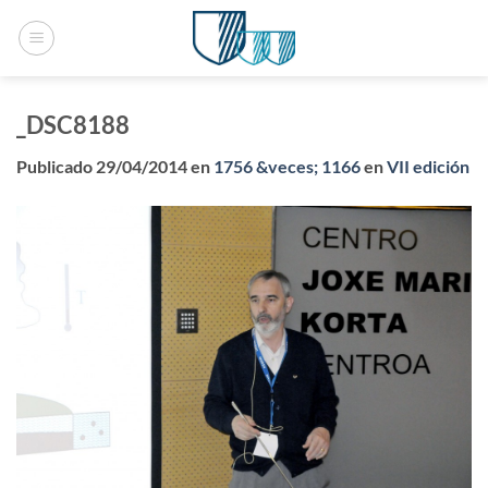
Saltar
al
contenido
_DSC8188
Publicado
29/04/2014
en
1756 &veces; 1166
en
VII edición