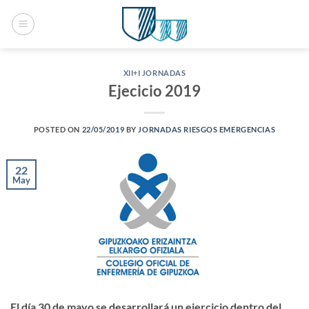
Saltar
al
contenido
XII+I JORNADAS
Ejecicio 2019
POSTED ON
22/05/2019
BY
JORNADAS RIESGOS EMERGENCIAS
22
May
El día 30 de mayo se desarrollará un ejercicio dentro del