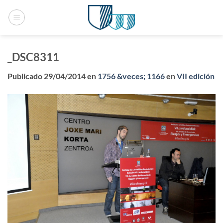
Saltar
al
contenido
_DSC8311
Publicado
29/04/2014
en
1756 &veces; 1166
en
VII edición