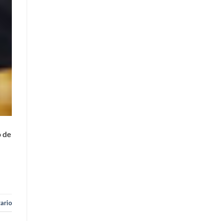
o de
ario