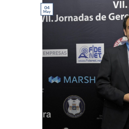
04
May