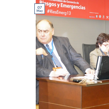
07
May