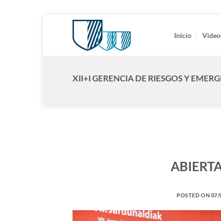
Saltar
al
Inicio
Video
contenido
XII+I GERENCIA DE RIESGOS Y EMER
ABIERTA
POSTED ON
07/