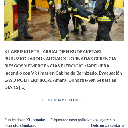
XI. ARRISKU ETA LARRIALDIEN KUDEAKETARI
BURUZKO JARDUNALDIAK XI JORNADAS GERENCIA
RIESGOS Y EMERGENCIAS EJERCICIO /JARDUERA
Incendio con Víctimas en Cabina de Barnizado. Evacuación
EASO POLITEKNIKOA. Amara. Donostia-San Sebastian
DIA 15 […]
CONTINUAR LEYENDO
→
Publicado en
XI Jornadas
|
Etiquetado
easo politeknikoa
,
ejercicio
,
incendio
,
simulacro
Deje un comentario