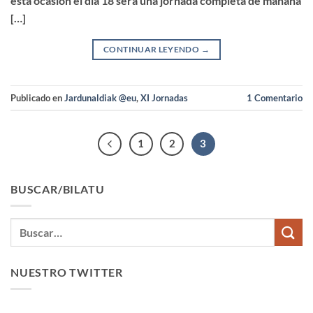
esta ocasión el día 18 sera una jornada completa de mañana
[…]
CONTINUAR LEYENDO
→
Publicado en
Jardunaldiak @eu
,
XI Jornadas
1
Comentario
1
2
3
BUSCAR/BILATU
NUESTRO TWITTER