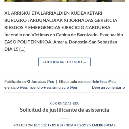
XI. ARRISKU ETA LARRIALDIEN KUDEAKETARI
BURUZKO JARDUNALDIAK XI JORNADAS GERENCIA
RIESGOS Y EMERGENCIAS EJERCICIO /JARDUERA
Incendio con Víctimas en Cabina de Barnizado. Evacuación
EASO POLITEKNIKOA. Amara. Donostia-San Sebastian
DIA 15 […]
CONTINUAR LEYENDO
→
Publicado en
XI Jornadas @eu
|
Etiquetado
easo politeknikoa @eu
,
ejercicio @eu
,
incendio @eu
,
simulacro @eu
Deje un comentario
XI JORNADAS @EU
Solicitud de justificante de asistencia
POSTED ON
10/05/2017
BY
GERENCIA RIESGOS Y EMERGENCIAS