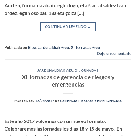
Aurten, formatua aldatu egin dugu, eta 5 arratsaldez izan
ordez, egun oso bat, 18a eta goiza […]
CONTINUAR LEYENDO
→
Publicado en
Blog
,
Jardunaldiak @eu
,
XI Jornadas @eu
Deje un comentario
JARDUNALDIAK @EU
,
XI JORNADAS
XI Jornadas de gerencia de riesgos y
emergencias
POSTED ON
18/04/2017
BY
GERENCIA RIESGOS Y EMERGENCIAS
Este año 2017 volvemos con un nuevo formato.
Celebraremos las jornadas los días 18 y 19 de mayo . En