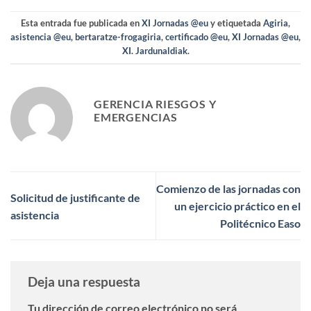
Esta entrada fue publicada en
XI Jornadas @eu
y etiquetada
Agiria
,
asistencia @eu
,
bertaratze-frogagiria
,
certificado @eu
,
XI Jornadas @eu
,
XI. Jardunaldiak
.
GERENCIA RIESGOS Y
EMERGENCIAS
Comienzo de las jornadas con
Solicitud de justificante de
un ejercicio práctico en el
asistencia
Politécnico Easo
Deja una respuesta
Tu dirección de correo electrónico no será