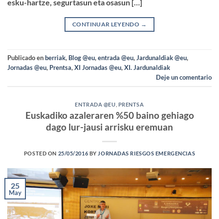
esku-hartze, segurtasun eta osasun […]
CONTINUAR LEYENDO
→
Publicado en
berriak
,
Blog @eu
,
entrada @eu
,
Jardunaldiak @eu
,
Jornadas @eu
,
Prentsa
,
XI Jornadas @eu
,
XI. Jardunaldiak
Deje un comentario
ENTRADA @EU
,
PRENTSA
Euskadiko azaleraren %50 baino gehiago
dago lur-jausi arrisku eremuan
POSTED ON
25/05/2016
BY
JORNADAS RIESGOS EMERGENCIAS
25
May