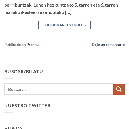
berrikuntzak. Lehen hezkuntzako 5.garren eta 6.garren
mailako ikasleei zuzendutako […]
CONTINUAR LEYENDO
→
Publicado en
Prentsa
Deje un comentario
BUSCAR/BILATU
NUESTRO TWITTER
VIDEOS