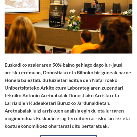
Euskadiko azaleraren 50% baino gehiago dago lur-jausi
arrisku eremuan, Donostiako eta Bilboko hiriguneak barne.
Honela baieztatu du luizietan aditua den Nafarroako
Unibertsitateko Arkitektura Laborategiaren zuzendari
tekniko Antonio Aretxabalak Donostiako Arrisku eta
Larrialdien Kudeaketari Buruzko Jardunaldietan.
Aretxabalak luizi arriskuen analisia egin du eta lurraren
mugimenduak Euskadin eragiten dituen arrisku larriez eta
kostu ekonomikoez ohartarazi ditu bertaratuak.