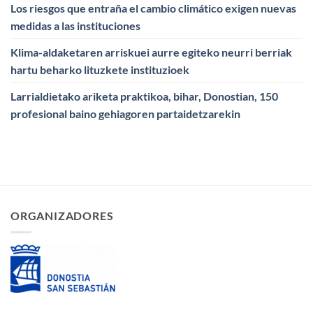
Los riesgos que entraña el cambio climático exigen nuevas
medidas a las instituciones
Klima-aldaketaren arriskuei aurre egiteko neurri berriak
hartu beharko lituzkete instituzioek
Larrialdietako ariketa praktikoa, bihar, Donostian, 150
profesional baino gehiagoren partaidetzarekin
ORGANIZADORES