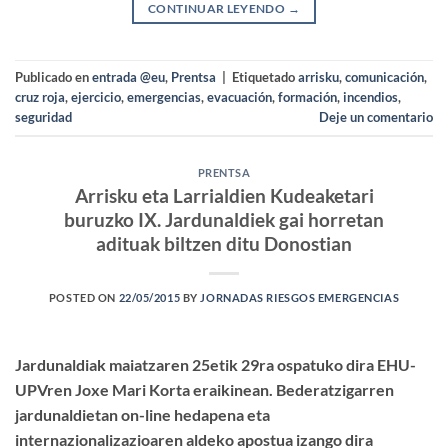
CONTINUAR LEYENDO
→
Publicado en
entrada @eu
,
Prentsa
|
Etiquetado
arrisku
,
comunicación
,
cruz roja
,
ejercicio
,
emergencias
,
evacuación
,
formación
,
incendios
,
seguridad
Deje un comentario
PRENTSA
Arrisku eta Larrialdien Kudeaketari
buruzko IX. Jardunaldiek gai horretan
adituak biltzen ditu Donostian
POSTED ON
22/05/2015
BY
JORNADAS RIESGOS EMERGENCIAS
Jardunaldiak maiatzaren 25etik 29ra ospatuko dira EHU-
UPVren Joxe Mari Korta eraikinean. Bederatzigarren
jardunaldietan on-line hedapena eta
internazionalizazioaren aldeko apostua izango dira