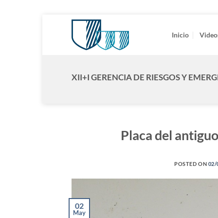
Saltar
al
Inicio
Video
contenido
XII+I GERENCIA DE RIESGOS Y EMER
Placa del antigu
POSTED ON
02/
02
May