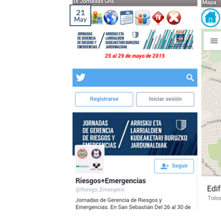
21
May