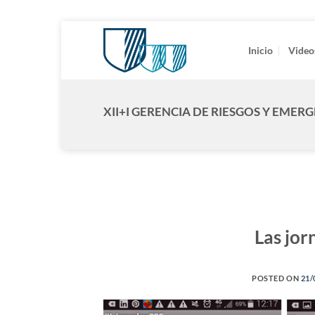
Saltar
al
Inicio
Video
contenido
XII+I GERENCIA DE RIESGOS Y EMER
Las jor
POSTED ON
21/