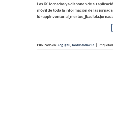
Las IX Jornadas ya disponen de su aplicaci
móvil de toda la información de las jornad
id=appinventor.ai_mertxe_jbadiola.jornad
Publicado en
Blog @eu
,
Jardunaldiak.IX
|
Etiqueta