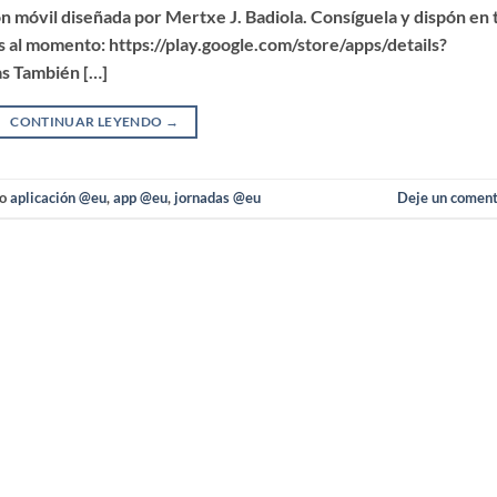
ón móvil diseñada por Mertxe J. Badiola. Consíguela y dispón en 
as al momento: https://play.google.com/store/apps/details?
as También […]
CONTINUAR LEYENDO
→
do
aplicación @eu
,
app @eu
,
jornadas @eu
Deje un coment