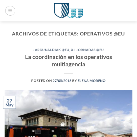
Saltar
al
contenido
ARCHIVOS DE ETIQUETAS:
OPERATIVOS @EU
JARDUNALDIAK @EU
,
XII JORNADAS @EU
La coordinación en los operativos
multiagencia
POSTED ON
27/05/2018
BY
ELENA MORENO
27
May