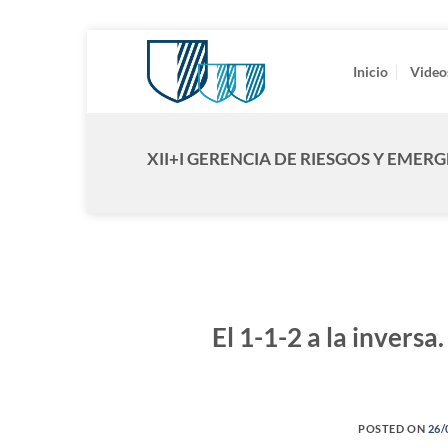
Saltar
al
Inicio
Video
contenido
XII+I GERENCIA DE RIESGOS Y EMER
El 1-1-2 a la invers
POSTED ON
26/