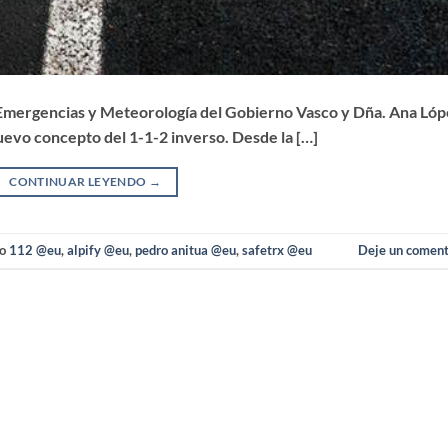
 Emergencias y Meteorología del Gobierno Vasco y Dña. Ana Ló
nuevo concepto del 1-1-2 inverso. Desde la […]
CONTINUAR LEYENDO
→
do
112 @eu
,
alpify @eu
,
pedro anitua @eu
,
safetrx @eu
Deje un coment