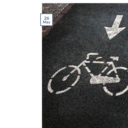
26
May