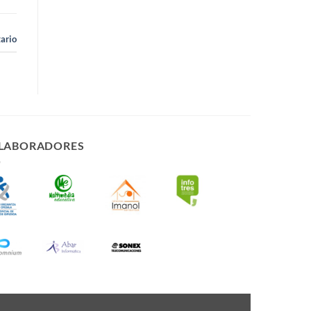
ario
LABORADORES