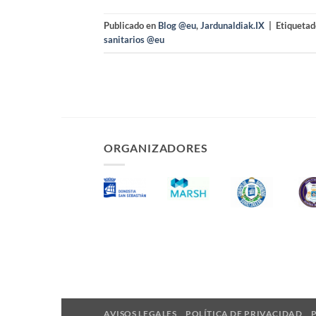
Publicado en
Blog @eu
,
Jardunaldiak.IX
|
Etiqueta
sanitarios @eu
ORGANIZADORES
AVISOS LEGALES
POLÍTICA DE PRIVACIDAD