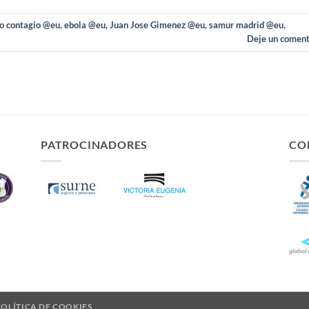
do
contagio @eu
,
ebola @eu
,
Juan Jose Gimenez @eu
,
samur madrid @eu
,
Deje un coment
PATROCINADORES
CO
POLÍTICA DE COOKIES