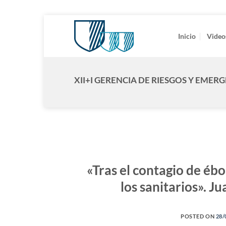
Saltar
al
Inicio
Video
contenido
XII+I GERENCIA DE RIESGOS Y EMER
«Tras el contagio de é
los sanitarios». 
POSTED ON
28/