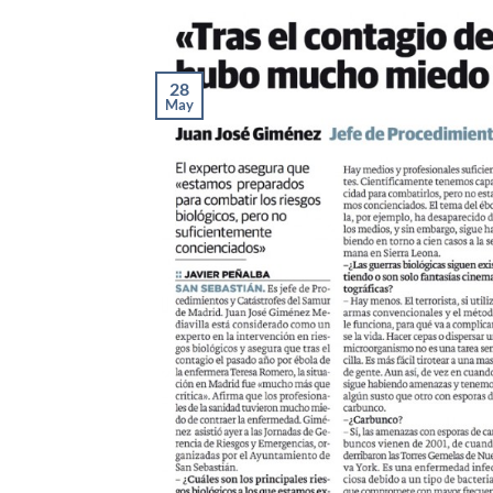
28
May