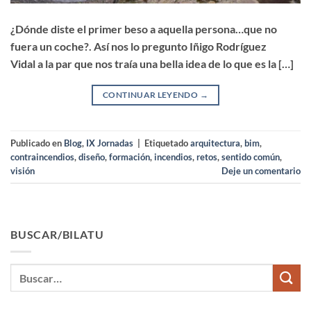
¿Dónde diste el primer beso a aquella persona…que no
fuera un coche?. Así nos lo pregunto Iñigo Rodríguez
Vidal a la par que nos traía una bella idea de lo que es la […]
CONTINUAR LEYENDO
→
Publicado en
Blog
,
IX Jornadas
|
Etiquetado
arquitectura
,
bim
,
contraincendios
,
diseño
,
formación
,
incendios
,
retos
,
sentido común
,
visión
Deje un comentario
BUSCAR/BILATU