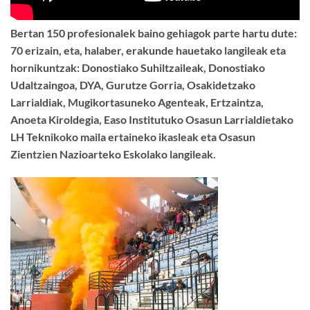
Bertan 150 profesionalek baino gehiagok parte hartu dute:
70 erizain, eta, halaber, erakunde hauetako langileak eta
hornikuntzak: Donostiako Suhiltzaileak, Donostiako
Udaltzaingoa, DYA, Gurutze Gorria, Osakidetzako
Larrialdiak, Mugikortasuneko Agenteak, Ertzaintza,
Anoeta Kiroldegia, Easo Institutuko Osasun Larrialdietako
LH Teknikoko maila ertaineko ikasleak eta Osasun
Zientzien Nazioarteko Eskolako langileak.