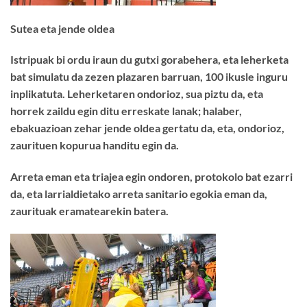
Sutea eta jende oldea
Istripuak bi ordu iraun du gutxi gorabehera, eta leherketa
bat simulatu da zezen plazaren barruan, 100 ikusle inguru
inplikatuta. Leherketaren ondorioz, sua piztu da, eta
horrek zaildu egin ditu erreskate lanak; halaber,
ebakuazioan zehar jende oldea gertatu da, eta, ondorioz,
zaurituen kopurua handitu egin da.
Arreta eman eta triajea egin ondoren, protokolo bat ezarri
da, eta larrialdietako arreta sanitario egokia eman da,
zaurituak eramatearekin batera.