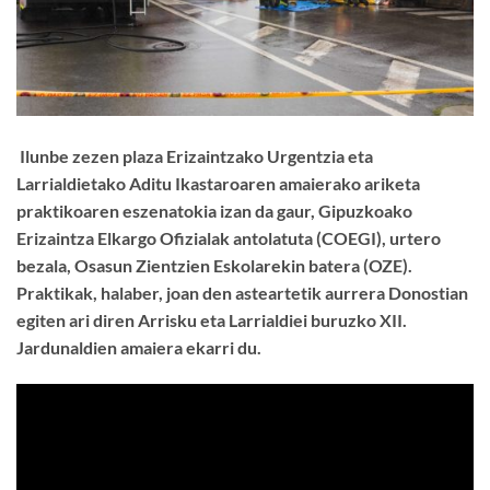
Ilunbe zezen plaza Erizaintzako Urgentzia eta
Larrialdietako Aditu Ikastaroaren amaierako ariketa
praktikoaren eszenatokia izan da gaur, Gipuzkoako
Erizaintza Elkargo Ofizialak antolatuta (COEGI), urtero
bezala, Osasun Zientzien Eskolarekin batera (OZE).
Praktikak, halaber, joan den asteartetik aurrera Donostian
egiten ari diren Arrisku eta Larrialdiei buruzko XII.
Jardunaldien amaiera ekarri du.