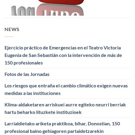
NEWS
Ejercicio práctico de Emergencias en el Teatro Victoria
Eugenia de San Sebastián con la intervención de más de
150 profesionales
Fotos de las Jornadas
Los riesgos que entraña el cambio climático exigen nuevas
medidas a las instituciones
Klima-aldaketaren arriskuei aurre egiteko neurri berriak
hartu beharko lituzkete instituzioek
Larrialdietako ariketa praktikoa, bihar, Donostian, 150
profesional baino gehiagoren partaidetzarekin