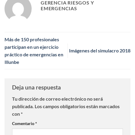
GERENCIA RIESGOS Y
EMERGENCIAS
Más de 150 profesionales
participan en un ejercicio
Imágenes del simulacro 2018
práctico de emergencias en
Illunbe
Deja una respuesta
Tu dirección de correo electrónico no será
publicada.
Los campos obligatorios están marcados
con
*
Comentario
*