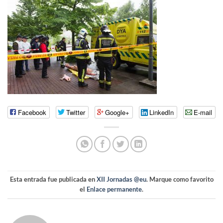
Facebook
Twitter
Google+
LinkedIn
E-mail
Esta entrada fue publicada en
XII Jornadas @eu
. Marque como favorito
el
Enlace permanente
.