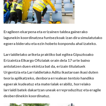
Eragileen ekarpena eta erizainen taldea gainerako
lagunekin koordinatzea funtsezkoak izan dira simulatutako
egoera bideratu eta ezin hobeto konpondu ahal izateko.
Larrialdietako ariketa praktiko bat egitea Gipuzkoako
Erizaintza Elkargo Ofizialak orain dela 17 urte baino
antolatzen duen ekintza bat da, erizain titulatuek
Urgentzia eta Larrialdietako Aditu ikastaroan ikasi duten
teoria aplikatzeko, denbora errealean tentsio handiko
egoerak kudeatuz eta materialak erabiliz, horrelako
larrialdi batek dakartzan uneak erreproduzituz eta eragile
desberdinekin koordinatuz.