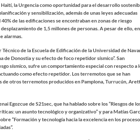
Haití, la Urgencia como oportunidad para el desarrollo sostenibl
anificación y sensibilización, además de unas leyes adecuadas
 el 40% de las edificaciones se encontraban en zonas de riesgo
l desplazamiento de 1,5 millones de personas. A pesar de ello, en
de alarmas.
 Técnico de la Escuela de Edificación de la Universidad de Nava
a de Donostia y su efecto de foco repetidor sísmico”. San
iesgo sísmico, sufre un comportamiento especial con respecto a l
 actuando como efecto repetidor. Los terremotos que se han
os de otros terremotos producidos en Pamplona, Turrucún, Aret
enai Egozcue de S21sec, que ha hablado sobre los “Riesgos de lo
ríticas: un asunto tecnológico y organizativo” y para Matías Garc
obre “Formación y tecnología hacia la excelencia en los proceso
adas”.