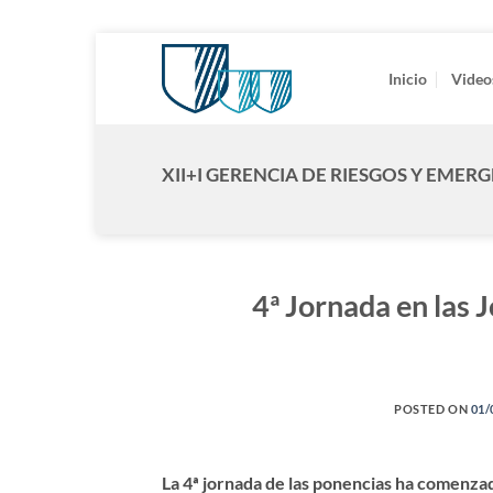
Saltar
al
Inicio
Video
contenido
XII+I GERENCIA DE RIESGOS Y EMER
4ª Jornada en las 
POSTED ON
01/
La 4ª jornada de las ponencias ha comenza