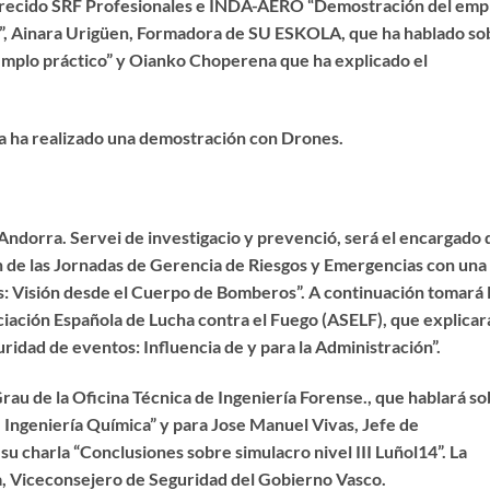
 ofrecido SRF Profesionales e INDA-AERO “Demostración del emp
”, Ainara Urigüen, Formadora de SU ESKOLA, que ha hablado so
mplo práctico” y Oianko Choperena que ha explicado el
ca ha realizado una demostración con Drones.
Andorra. Servei de investigacio y prevenció, será el encargado 
ción de las Jornadas de Gerencia de Riesgos y Emergencias con una
s: Visión desde el Cuerpo de Bomberos”. A continuación tomará 
ciación Española de Lucha contra el Fuego (ASELF), que explicar
uridad de eventos: Influencia de y para la Administración”.
Grau de la Oficina Técnica de Ingeniería Forense., que hablará s
 Ingeniería Química” y para Jose Manuel Vivas, Jefe de
charla “Conclusiones sobre simulacro nivel III Luñol14”. La
ga, Viceconsejero de Seguridad del Gobierno Vasco.