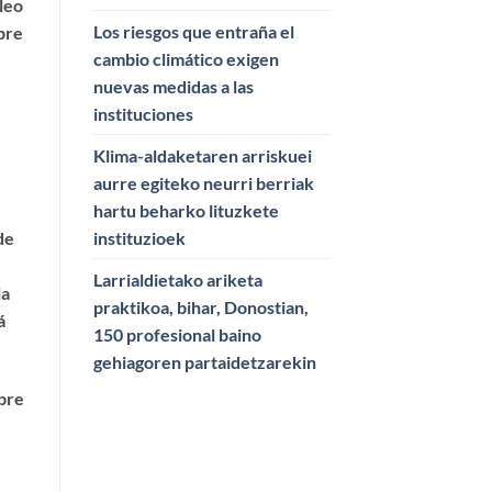
leo
Los riesgos que entraña el
bre
cambio climático exigen
nuevas medidas a las
instituciones
Klima-aldaketaren arriskuei
aurre egiteko neurri berriak
hartu beharko lituzkete
instituzioek
de
Larrialdietako ariketa
la
praktikoa, bihar, Donostian,
á
150 profesional baino
gehiagoren partaidetzarekin
obre