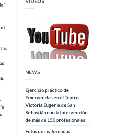
VIDEOS
e”.
 el
rra,
os
NEWS
te,
Ejercicio práctico de
Emergencias en el Teatro
s
Victoria Eugenia de San
ía
Sebastián con la intervención
s
de más de 150 profesionales
Fotos de las Jornadas