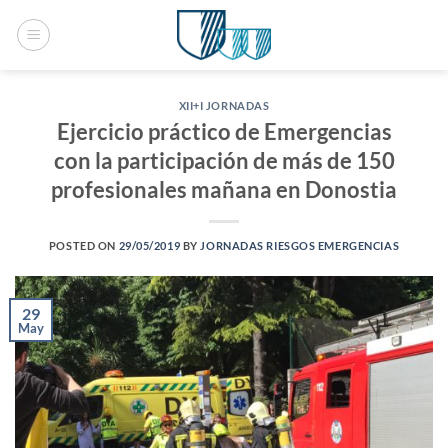
Saltar
al
contenido
XII+I JORNADAS
Ejercicio práctico de Emergencias
con la participación de más de 150
profesionales mañana en Donostia
POSTED ON
29/05/2019
BY
JORNADAS RIESGOS EMERGENCIAS
29
May