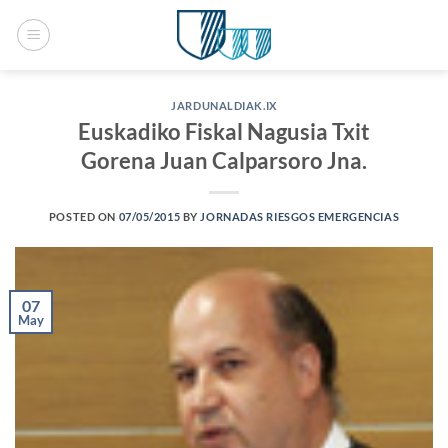
Saltar
al
contenido
JARDUNALDIAK.IX
Euskadiko Fiskal Nagusia Txit
Gorena Juan Calparsoro Jna.
POSTED ON
07/05/2015
BY
JORNADAS RIESGOS EMERGENCIAS
07
May