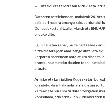
Hitzaldi eta tailerretan arrisku eta larr
Datorren astelehenean, maiatzak 26, Arris
edizioari hasera emango zaio. Jardunaldi 
Donostiako Suhiltzaile, Marsh eta EHU/UPVr
bilduko ditu.
Egun hauetan zehar, parte hartzaileek arri
hitzaldietara joan ahal izango dute, eta a
karparen barrenean antolatuko diren taile
erantzuna emateko dauden teknika eta bali
dituzte.
Arrisku eta Larrialdien Kudeaketari buruzk
jorratuko dira, hala nola larrialdietan so
kalteak eta hura sortu duten zergatien ike
kontsumoa, edo arriskuen kudeaketaren i