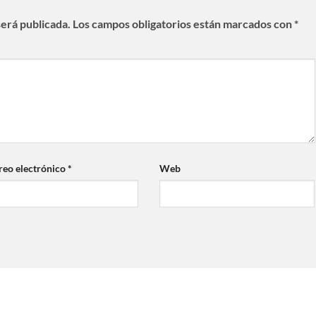
será publicada.
Los campos obligatorios están marcados con
*
reo electrónico
*
Web