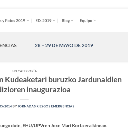
s y Fotos 2019
ED. 2019
Blog
Equipo
GENCIAS
28 – 29 DE MAYO DE 2019
SIN CATEGORÍA
ien Kudeaketari buruzko Jardunaldien
edizioren inaugurazioa
05/2014
BY
JORNADAS RIESGOS EMERGENCIAS
raungo dute, EHU/UPVren Joxe Mari Korta eraikinean.