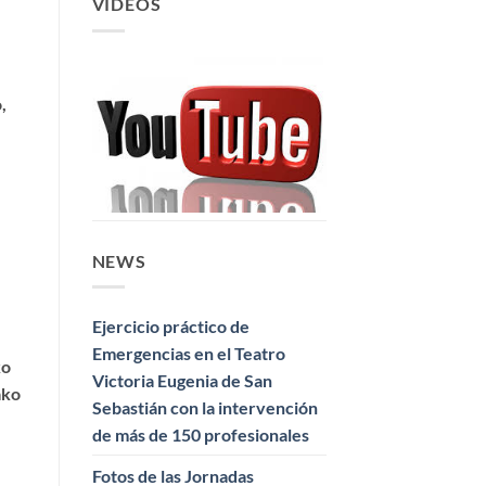
VIDEOS
,
NEWS
Ejercicio práctico de
Emergencias en el Teatro
ko
Victoria Eugenia de San
ako
Sebastián con la intervención
de más de 150 profesionales
Fotos de las Jornadas