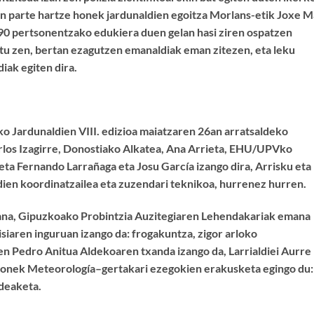
ren parte hartze honek jardunaldien egoitza Morlans-etik Joxe M
90 pertsonentzako edukiera duen gelan hasi ziren ospatzen
atu zen, bertan ezagutzen emanaldiak eman zitezen, eta leku
iak egiten dira.
ko Jardunaldien VIII. edizioa maiatzaren 26an arratsaldeko
rlos Izagirre, Donostiako Alkatea, Ana Arrieta, EHU/UPVko
a Fernando Larrañaga eta Josu García izango dira, Arrisku eta
ien koordinatzailea eta zuzendari teknikoa, hurrenez hurren.
ijana, Gipuzkoako Probintzia Auzitegiaren Lehendakariak emana
lisiaren inguruan izango da: frogakuntza, zigor arloko
n Pedro Anitua Aldekoaren txanda izango da, Larrialdiei Aurre
Honek Meteorología–gertakari ezegokien erakusketa egingo du:
udeaketa.