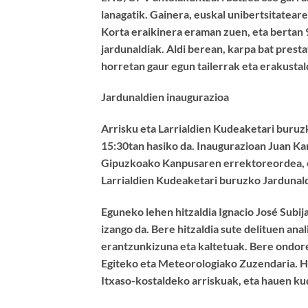
lanagatik. Gainera, euskal unibertsitatea
Korta eraikinera eraman zuen, eta bertan 
jardunaldiak. Aldi berean, karpa bat prest
horretan gaur egun tailerrak eta erakustald
Jardunaldien inaugurazioa
Arrisku eta Larrialdien Kudeaketari buruz
15:30tan hasiko da. Inaugurazioan Juan Ka
Gipuzkoako Kanpusaren errektoreordea, et
Larrialdien Kudeaketari buruzko Jardunald
Eguneko lehen hitzaldia Ignacio José Sub
izango da. Bere hitzaldia sute delituen ana
erantzunkizuna eta kaltetuak. Bere ondore
Egiteko eta Meteorologiako Zuzendaria. 
Itxaso-kostaldeko arriskuak, eta hauen k