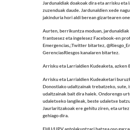
Jardunaldiak doakoak dira eta arrisku eta
zuzenduak daude. Jardunaldien xede nagusi
jakinduria hori aldi berean gizartearen one
Aurten, berrikuntza moduan, jardunaldiak st
frantsesez eta ingelesez Facebook-en prof
Emergencias,;Twitter bitartez, @Riesgo_Em
GerenciasRiesgos kanalaren bitartez.
Arrisku eta Larrialdien Kudeaketa, azken 8
Arrisku eta Larrialdien Kudeaketari buruzk
Donostiako udaltzainak trebatzeko, sute, i
udaltzainak bait dira haiek. Ondorengo urt
udaletxeko langileak, beste udaletxe batz
Jaurlaritzakoak ere gehitu ziren, eta urte
gehiago dira.
EHU/UPV antolakuntzari batzea oso garrantz