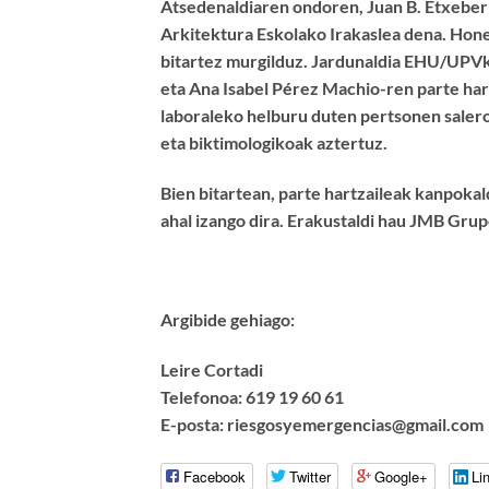
Atsedenaldiaren ondoren, Juan B. Etxeber
Arkitektura Eskolako Irakaslea dena. Hone
bitartez murgilduz. Jardunaldia EHU/UPV
eta Ana Isabel Pérez Machio-ren parte har
laboraleko helburu duten pertsonen saler
eta biktimologikoak aztertuz.
Bien bitartean, parte hartzaileak kanpoka
ahal izango dira. Erakustaldi hau JMB Gru
Argibide gehiago:
Leire Cortadi
Telefonoa: 619 19 60 61
E-posta: riesgosyemergencias@gmail.com
Facebook
Twitter
Google+
Li