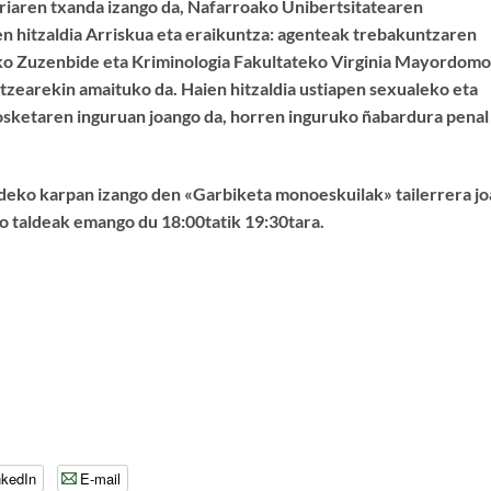
riaren txanda izango da, Nafarroako Unibertsitatearen
n hitzaldia Arriskua eta eraikuntza: agenteak trebakuntzaren
ko Zuzenbide eta Kriminologia Fakultateko Virginia Mayordomo
tzearekin amaituko da. Haien hitzaldia ustiapen sexualeko eta
osketaren inguruan joango da, horren inguruko ñabardura penal
ldeko karpan izango den «Garbiketa monoeskuilak» tailerrera j
po taldeak emango du 18:00tatik 19:30tara.
nkedIn
E-mail