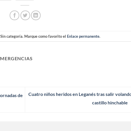
 Sin categoría. Marque como favorito el
Enlace permanente
.
EMERGENCIAS
Cuatro niños heridos en Leganés tras salir voland
 Jornadas de
castillo hinchable