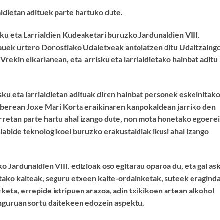
ialdietan adituek parte hartuko dute.
ku eta Larrialdien Kudeaketari buruzko Jardunaldien VIII.
hauek urtero Donostiako Udaletxeak antolatzen ditu Udaltzaingo
ekin elkarlanean, eta arrisku eta larrialdietako hainbat aditu
sku eta larrialdietan adituak diren hainbat personek eskeinitako
ldi berean Joxe Mari Korta eraikinaren kanpokaldean jarriko den
rretan parte hartu ahal izango dute, non mota honetako egoerei
abide teknologikoei buruzko erakustaldiak ikusi ahal izango
o Jardunaldien VIII. edizioak oso egitarau oparoa du, eta gai as
rtutako kalteak, seguru etxeen kalte-ordainketak, suteek eragind
rketa, errepide istripuen arazoa, adin txikikoen artean alkohol
nguruan sortu daitekeen edozein aspektu.