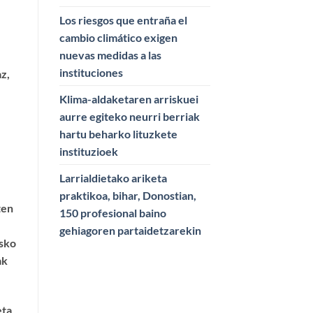
Los riesgos que entraña el
cambio climático exigen
nuevas medidas a las
instituciones
z,
Klima-aldaketaren arriskuei
aurre egiteko neurri berriak
hartu beharko lituzkete
instituzioek
Larrialdietako ariketa
praktikoa, bihar, Donostian,
ten
150 profesional baino
gehiagoren partaidetzarekin
usko
ak
eta