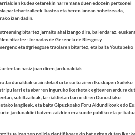
 larrialdien kudeaketarekin harremana duen edozein pertsonei
a partehartzaileek ikastea eta beren lanean hobetzea da,
rako izan dadin.
reaming bitartez jarraitu ahal izango dira, bai erdaraz, euskara
ilen bitartez: Jornadas de Gerencia de Riesgos y
ergenc eta #griesgose traolaren bitartez, eta baita Youtubeko
 urteetan hasiz joan diren jardunaldiak
o Jardunaldiak orain dela 8 urte sortu ziren Ikuskapen Saileko
stripu larri eta abarren inguruko ikerketak egitearen ardura du
eetan, suhiltzaileak, larrialdietan barne diren Donostiako
uetako langileak, eta baita Gipuzkoako Foru Aldundikoak edo E
z urte jardunaldiei batzen zaizkien erakunde publiko eta pribatu
itsua izan zen polizia zientifikoarekin bat egiten duten ikerk