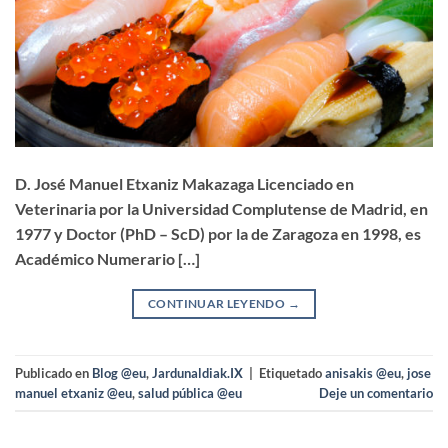
D. José Manuel Etxaniz Makazaga Licenciado en
Veterinaria por la Universidad Complutense de Madrid, en
1977 y Doctor (PhD – ScD) por la de Zaragoza en 1998, es
Académico Numerario […]
CONTINUAR LEYENDO
→
Publicado en
Blog @eu
,
Jardunaldiak.IX
|
Etiquetado
anisakis @eu
,
jose
manuel etxaniz @eu
,
salud pública @eu
Deje un comentario