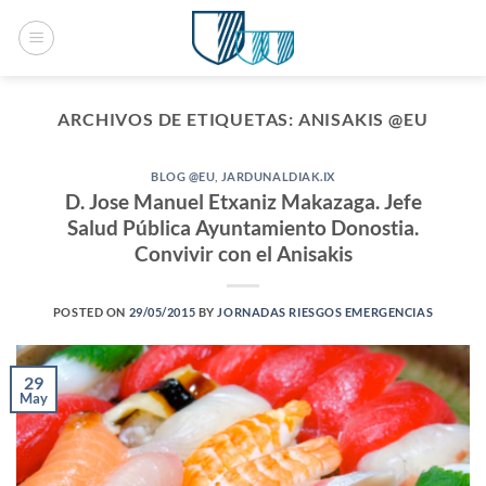
Saltar
al
contenido
ARCHIVOS DE ETIQUETAS:
ANISAKIS @EU
BLOG @EU
,
JARDUNALDIAK.IX
D. Jose Manuel Etxaniz Makazaga. Jefe
Salud Pública Ayuntamiento Donostia.
Convivir con el Anisakis
POSTED ON
29/05/2015
BY
JORNADAS RIESGOS EMERGENCIAS
29
May