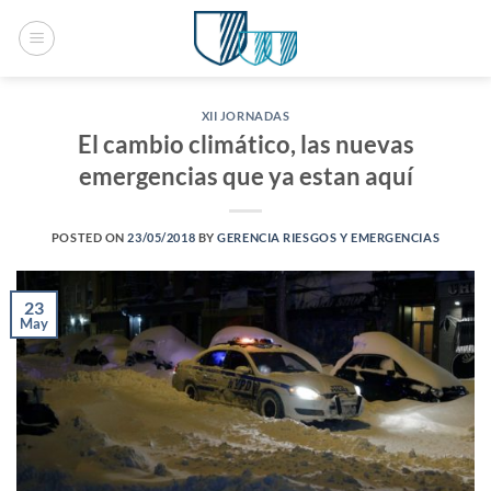
Saltar
al
contenido
XII JORNADAS
El cambio climático, las nuevas
emergencias que ya estan aquí
POSTED ON
23/05/2018
BY
GERENCIA RIESGOS Y EMERGENCIAS
23
May