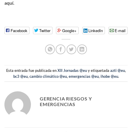
aquí.
Facebook
Twitter
Google+
LinkedIn
E-mail
Esta entrada fue publicada en
XII Jornadas @eu
y etiquetada
azti @eu
,
bc3 @eu
,
cambio climático @eu
,
emergencias @eu
,
ihobe @eu
.
GERENCIA RIESGOS Y
EMERGENCIAS