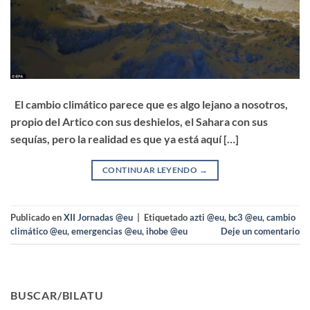
El cambio climático parece que es algo lejano a nosotros,
propio del Artico con sus deshielos, el Sahara con sus
sequías, pero la realidad es que ya está aquí […]
CONTINUAR LEYENDO
→
Publicado en
XII Jornadas @eu
|
Etiquetado
azti @eu
,
bc3 @eu
,
cambio
climático @eu
,
emergencias @eu
,
ihobe @eu
Deje un comentario
BUSCAR/BILATU