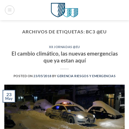
Saltar
al
contenido
ARCHIVOS DE ETIQUETAS:
BC3 @EU
XII JORNADAS @EU
El cambio climático, las nuevas emergencias
que ya estan aquí
POSTED ON
23/05/2018
BY
GERENCIA RIESGOS Y EMERGENCIAS
23
May