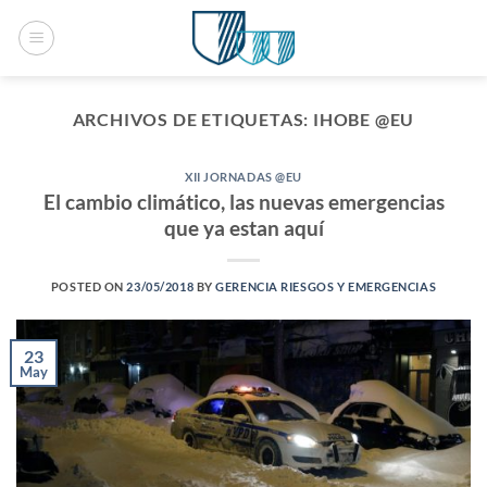
Saltar
al
contenido
ARCHIVOS DE ETIQUETAS:
IHOBE @EU
XII JORNADAS @EU
El cambio climático, las nuevas emergencias
que ya estan aquí
POSTED ON
23/05/2018
BY
GERENCIA RIESGOS Y EMERGENCIAS
23
May