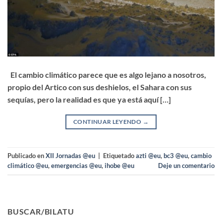
El cambio climático parece que es algo lejano a nosotros,
propio del Artico con sus deshielos, el Sahara con sus
sequías, pero la realidad es que ya está aquí […]
CONTINUAR LEYENDO
→
Publicado en
XII Jornadas @eu
|
Etiquetado
azti @eu
,
bc3 @eu
,
cambio
climático @eu
,
emergencias @eu
,
ihobe @eu
Deje un comentario
BUSCAR/BILATU