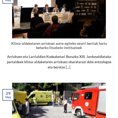
May
Klima-aldaketaren arriskuei aurre egiteko neurri berriak hartu
beharko lituzkete instituzioek
Arriskuen eta Larrialdien Kudeaketari Buruzko XIII. Jardunaldietako
partaideek klima-aldaketaren arriskuez oharatarazi dute entzulegoa
eta berotze [...]
29
May