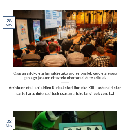
28
May
Osasun arloko eta larrialdietako profesionalek gero eta eraso
gehiago jasaten dituztela ohartarazi dute adituek
Arriskuen eta Larrialdien Kudeaketari Buruzko XIII. Jardunaldietan
parte hartu duten adituek osasun arloko langileek gero [...]
28
May