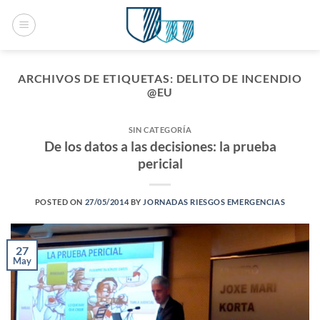
Saltar
al
contenido
ARCHIVOS DE ETIQUETAS:
DELITO DE INCENDIO
@EU
SIN CATEGORÍA
De los datos a las decisiones: la prueba
pericial
POSTED ON
27/05/2014
BY
JORNADAS RIESGOS EMERGENCIAS
27
May