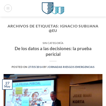
Saltar
al
contenido
ARCHIVOS DE ETIQUETAS:
IGNACIO SUBIJANA
@EU
SIN CATEGORÍA
De los datos a las decisiones: la prueba
pericial
POSTED ON
27/05/2014
BY
JORNADAS RIESGOS EMERGENCIAS
27
May