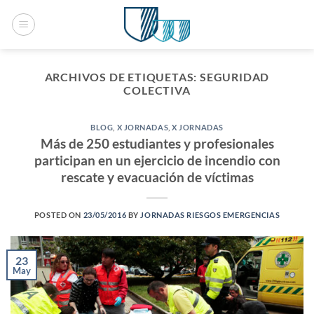
Saltar
al
contenido
ARCHIVOS DE ETIQUETAS:
SEGURIDAD
COLECTIVA
BLOG
,
X JORNADAS
,
X JORNADAS
Más de 250 estudiantes y profesionales
participan en un ejercicio de incendio con
rescate y evacuación de víctimas
POSTED ON
23/05/2016
BY
JORNADAS RIESGOS EMERGENCIAS
23
May