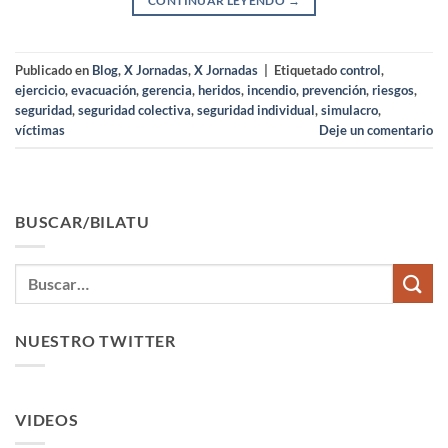
CONTINUAR LEYENDO
→
Publicado en
Blog
,
X Jornadas
,
X Jornadas
|
Etiquetado
control
,
ejercicio
,
evacuación
,
gerencia
,
heridos
,
incendio
,
prevención
,
riesgos
,
seguridad
,
seguridad colectiva
,
seguridad individual
,
simulacro
,
víctimas
Deje un comentario
BUSCAR/BILATU
NUESTRO TWITTER
VIDEOS