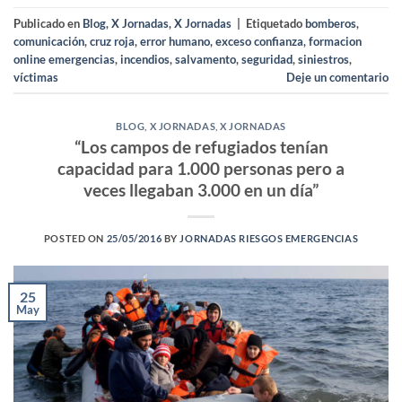
Publicado en
Blog
,
X Jornadas
,
X Jornadas
|
Etiquetado
bomberos
,
comunicación
,
cruz roja
,
error humano
,
exceso confianza
,
formacion
online emergencias
,
incendios
,
salvamento
,
seguridad
,
siniestros
,
víctimas
Deje un comentario
BLOG
,
X JORNADAS
,
X JORNADAS
“Los campos de refugiados tenían
capacidad para 1.000 personas pero a
veces llegaban 3.000 en un día”
POSTED ON
25/05/2016
BY
JORNADAS RIESGOS EMERGENCIAS
25
May