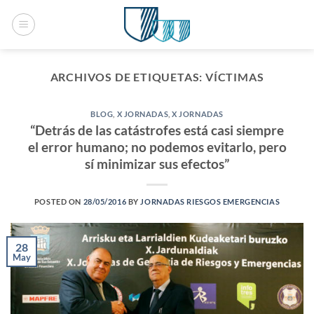
Saltar
al
contenido
ARCHIVOS DE ETIQUETAS:
VÍCTIMAS
BLOG
,
X JORNADAS
,
X JORNADAS
“Detrás de las catástrofes está casi siempre
el error humano; no podemos evitarlo, pero
sí minimizar sus efectos”
POSTED ON
28/05/2016
BY
JORNADAS RIESGOS EMERGENCIAS
28
May