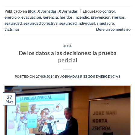
Publicado en
Blog
,
X Jornadas
,
X Jornadas
|
Etiquetado
control
,
ejercicio
,
evacuación
,
gerencia
,
heridos
,
incendio
,
prevención
,
riesgos
,
seguridad
,
seguridad colectiva
,
seguridad individual
,
simulacro
,
víctimas
Deje un comentario
BLOG
De los datos a las decisiones: la prueba
pericial
POSTED ON
27/05/2014
BY
JORNADAS RIESGOS EMERGENCIAS
27
May