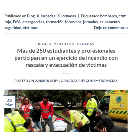
Publicado en
Blog
,
X Jornadas
,
X Jornadas
|
Etiquetado
bomberos
,
cruz
roja
,
DYA
,
emergencias
,
formación
,
incendios
,
jornadas
,
salvamento
,
seguridad
,
víctimas
Deje un comentario
BLOG
,
X JORNADAS
,
X JORNADAS
Más de 250 estudiantes y profesionales
participan en un ejercicio de incendio con
rescate y evacuación de víctimas
POSTED ON
23/05/2016
BY
JORNADAS RIESGOS EMERGENCIAS
23
May