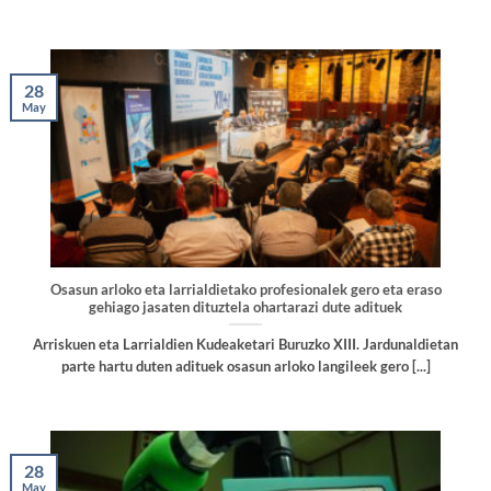
28
May
Osasun arloko eta larrialdietako profesionalek gero eta eraso
gehiago jasaten dituztela ohartarazi dute adituek
Arriskuen eta Larrialdien Kudeaketari Buruzko XIII. Jardunaldietan
parte hartu duten adituek osasun arloko langileek gero [...]
28
May