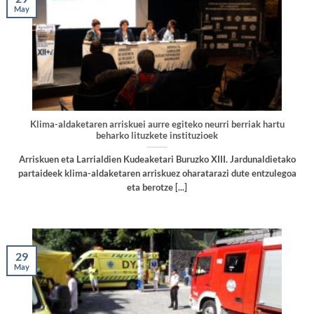
May
Klima-aldaketaren arriskuei aurre egiteko neurri berriak hartu
beharko lituzkete instituzioek
Arriskuen eta Larrialdien Kudeaketari Buruzko XIII. Jardunaldietako
partaideek klima-aldaketaren arriskuez oharatarazi dute entzulegoa
eta berotze [...]
29
May